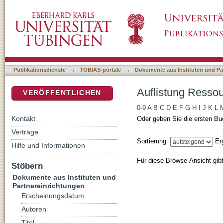
Auflistung RessourcenKulturen nach Autor
DSpace Repositorium (Manakin basiert)
Publikationsdienste
→
TOBIAS-portale
→
Dokumente aus Instituten und Pa
Auflistung Resso
VERÖFFENTLICHEN
0-9
A
B
C
D
E
F
G
H
I
J
K
L
Kontakt
Oder geben Sie die ersten Bu
Verträge
Sortierung:
Er
Hilfe und Informationen
Für diese Browse-Ansicht gib
Stöbern
Dokumente aus Instituten und
Partnereinrichtungen
Erscheinungsdatum
Autoren
Titel