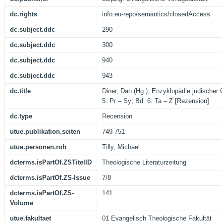
dc.rights
info:eu-repo/semantics/closedAccess
dc.subject.ddc
290
dc.subject.ddc
300
dc.subject.ddc
940
dc.subject.ddc
943
dc.title
Diner, Dan (Hg.), Enzyklopädie jüdischer 
5: Pr – Sy; Bd. 6: Ta – Z [Rezension]
dc.type
Recension
utue.publikation.seiten
749-751
utue.personen.roh
Tilly, Michael
dcterms.isPartOf.ZSTitelID
Theologische Literaturzeitung
dcterms.isPartOf.ZS-Issue
7/8
dcterms.isPartOf.ZS-
141
Volume
utue.fakultaet
01 Evangelisch Theologische Fakultät