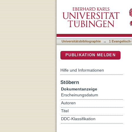
Diner, Dan (Hg.), Enzyklop
DSpace Repositorium (Manakin b
[Rezension]
Universitätsbibliographie
→
1 Evangelisch-
PUBLIKATION MELDEN
Hilfe und Informationen
Stöbern
Dokumentanzeige
Erscheinungsdatum
Autoren
Titel
DDC-Klassifikation