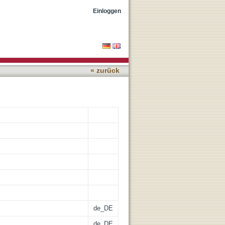
r – Sy; Bd. 6: Ta – Z
Einloggen
« zurück
de_DE
de_DE