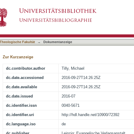
ädie jüdischer Geschichte und Kultur. Bd. 5: P
asiert)
Theologische Fakultät
→
Dokumentanzeige
Zur Kurzanzeige
dc.contributor.author
Tilly, Michael
dc.date.accessioned
2016-09-27T14:26:25Z
dc.date.available
2016-09-27T14:26:25Z
dc.date.issued
2016-07
dc.identifier.issn
0040-5671
dc.identifier.uri
http://hdl.handle.net/10900/72392
dc.language.iso
de
dc.publisher
Leipzig: Evangelische Verlagsanstalt