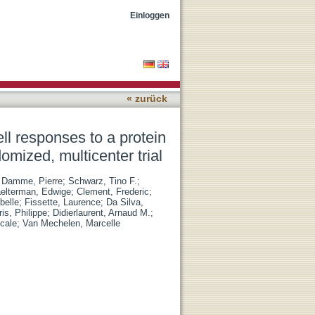
ntigen vaccine: Results
Einloggen
« zurück
ll responses to a protein
omized, multicenter trial
 Damme, Pierre
;
Schwarz, Tino F.
;
elterman, Edwige
;
Clement, Frederic
;
abelle
;
Fissette, Laurence
;
Da Silva,
is, Philippe
;
Didierlaurent, Arnaud M.
;
cale
;
Van Mechelen, Marcelle