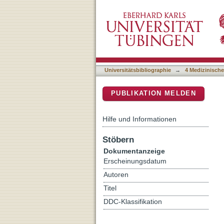
Impact of adjuvants on CD4
DSpace Repositorium (Manakin b
from a phase II, randomize
Universitätsbibliographie
→
4 Medizinische
PUBLIKATION MELDEN
Hilfe und Informationen
Stöbern
Dokumentanzeige
Erscheinungsdatum
Autoren
Titel
DDC-Klassifikation