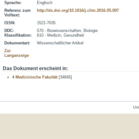
Sprache:
Englisch
Referenz zum
http://dx.doi.org/10.1016/j.clim.2016.05.007
Volltext:
ISSN:
1521-7035
DDC-
570 - Biowissenschaften, Biologie
Klassifikation:
610 - Medizin, Gesundheit
Dokumentart:
Wissenschaftlicher Artikel
Zur
Langanzeige
Das Dokument erscheint in:
4 Medizinische Fakultät
[34845]
Uni