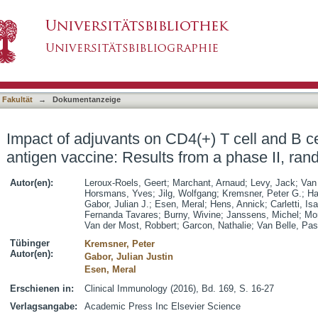
(+) T cell and B cell responses to a protein a
asiert)
d, multicenter trial
 Fakultät
→
Dokumentanzeige
Impact of adjuvants on CD4(+) T cell and B ce
antigen vaccine: Results from a phase II, rand
Autor(en):
Leroux-Roels, Geert
;
Marchant, Arnaud
;
Levy, Jack
;
Van
Horsmans, Yves
;
Jilg, Wolfgang
;
Kremsner, Peter G.
;
Ha
Gabor, Julian J.
;
Esen, Meral
;
Hens, Annick
;
Carletti, Is
Fernanda Tavares
;
Burny, Wivine
;
Janssens, Michel
;
Mor
Van der Most, Robbert
;
Garcon, Nathalie
;
Van Belle, Pas
Tübinger
Kremsner, Peter
Autor(en):
Gabor, Julian Justin
Esen, Meral
Erschienen in:
Clinical Immunology (2016), Bd. 169, S. 16-27
Verlagsangabe:
Academic Press Inc Elsevier Science