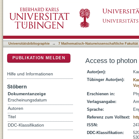
Access to photon fragmentation functions in 
DSpace Repositorium (Manakin basiert)
Universitätsbibliographie
→
7 Mathematisch-Naturwissenschaftliche Fakultät
PUBLIKATION MELDEN
Access to photon 
Autor(en):
Ka
Hilfe und Informationen
Tübinger Autor(en):
Ka
Vo
Stöbern
Dokumentanzeige
Erschienen in:
Phy
Erscheinungsdatum
Verlagsangabe:
Am
Autoren
Sprache:
Eng
Titel
Referenz zum Volltext:
ht
ISSN:
24
DDC-Klassifikation
DDC-Klassifikation:
520
530