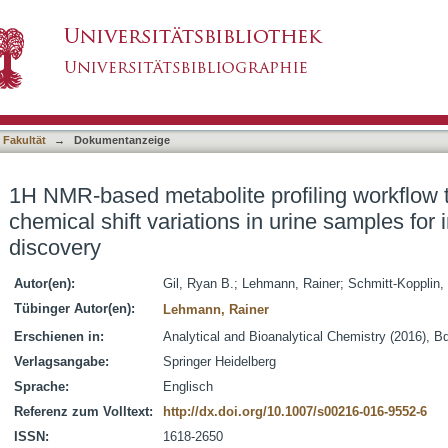
rofiling workflow to reduce inter-sample chemic
asiert)
d biomarker discovery
 Fakultät
→
Dokumentanzeige
1H NMR-based metabolite profiling workflow 
chemical shift variations in urine samples fo
discovery
Autor(en):
Gil, Ryan B.
;
Lehmann, Rainer
;
Schmitt-Kopplin, 
Tübinger Autor(en):
Lehmann, Rainer
Erschienen in:
Analytical and Bioanalytical Chemistry (2016), B
Verlagsangabe:
Springer Heidelberg
Sprache:
Englisch
Referenz zum Volltext:
http://dx.doi.org/10.1007/s00216-016-9552-6
ISSN:
1618-2650