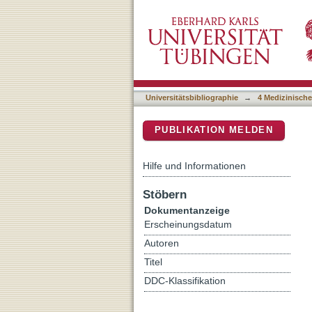
1H NMR-based metabolite p
DSpace Repositorium (Manakin b
urine samples for improve
Universitätsbibliographie
→
4 Medizinische
PUBLIKATION MELDEN
Hilfe und Informationen
Stöbern
Dokumentanzeige
Erscheinungsdatum
Autoren
Titel
DDC-Klassifikation