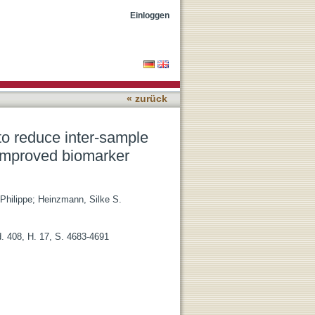
al shift variations in
Einloggen
« zurück
to reduce inter-sample
r improved biomarker
Philippe
;
Heinzmann, Silke S.
d. 408, H. 17, S. 4683-4691