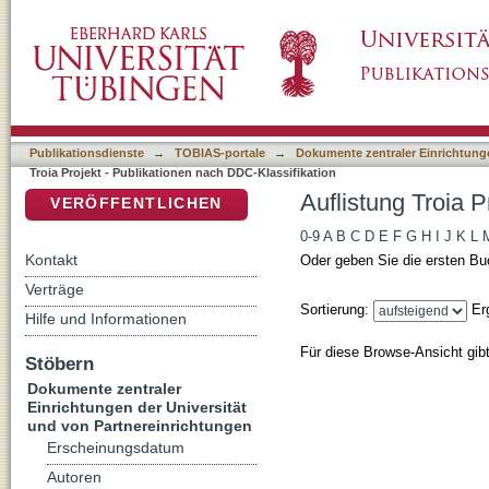
Auflistung Troia Projekt - Publikationen nac
DSpace Repositorium (Manakin basiert)
Publikationsdienste
→
TOBIAS-portale
→
Dokumente zentraler Einrichtunge
Troia Projekt - Publikationen nach DDC-Klassifikation
Auflistung Troia 
VERÖFFENTLICHEN
0-9
A
B
C
D
E
F
G
H
I
J
K
L
Kontakt
Oder geben Sie die ersten Bu
Verträge
Sortierung:
Er
Hilfe und Informationen
Für diese Browse-Ansicht gib
Stöbern
Dokumente zentraler
Einrichtungen der Universität
und von Partnereinrichtungen
Erscheinungsdatum
Autoren