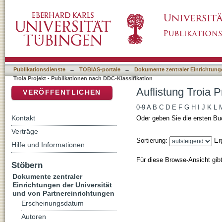
Auflistung Troia Projekt - Publikationen nac
DSpace Repositorium (Manakin basiert)
Publikationsdienste
→
TOBIAS-portale
→
Dokumente zentraler Einrichtunge
Troia Projekt - Publikationen nach DDC-Klassifikation
Auflistung Troia 
VERÖFFENTLICHEN
0-9
A
B
C
D
E
F
G
H
I
J
K
L
Kontakt
Oder geben Sie die ersten Bu
Verträge
Sortierung:
Er
Hilfe und Informationen
Für diese Browse-Ansicht gib
Stöbern
Dokumente zentraler
Einrichtungen der Universität
und von Partnereinrichtungen
Erscheinungsdatum
Autoren