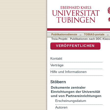
Auflistung Troia Projekt -
DSpace Repositorium (Manakin b
Publikationsdienste
→
TOBIAS-portale
→
Troia Projekt - Publikationen nach DDC-Klassi
VERÖFFENTLICHEN
Kontakt
Verträge
Hilfe und Informationen
Stöbern
Dokumente zentraler
Einrichtungen der Universität
und von Partnereinrichtungen
Erscheinungsdatum
Autoren