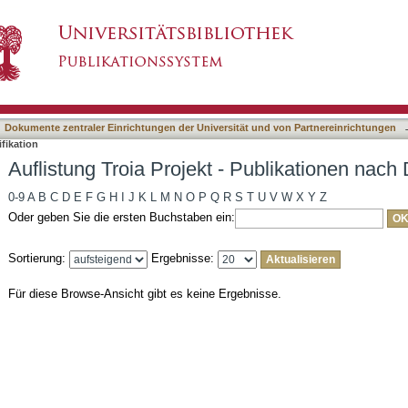
 Publikationen nach DDC-Klassifikation
asiert)
Dokumente zentraler Einrichtungen der Universität und von Partnereinrichtungen
fikation
Auflistung Troia Projekt - Publikationen nach
0-9
A
B
C
D
E
F
G
H
I
J
K
L
M
N
O
P
Q
R
S
T
U
V
W
X
Y
Z
Oder geben Sie die ersten Buchstaben ein:
Sortierung:
Ergebnisse:
Für diese Browse-Ansicht gibt es keine Ergebnisse.