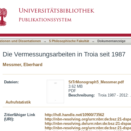
n Troia seit 1987
asiert)
ationen und Dissertationen
→
5 Philosophische Fakultät
→
Dokumentanzeige
Die Vermessungsarbeiten in Troia seit 1987
Messmer, Eberhard
Dateien:
StTrMonograph5_Messmer.pdf
3.62 MB
PDF
Beschreibung:
Troia 1987 - 2012: .
Aufrufstatistik
Zitierfähiger Link
http://hdl.handle.net/10900/73562
(URI):
http://nbn-resolving.org/urn:nbn:de:bsz:21-dsp
http://nbn-resolving.de/urn:nbn:de:bsz:21-dspa
http://nbn-resolving.org/urn:nbn:de:bsz:21-dsp