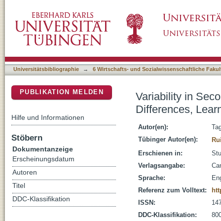
Variability in Second Language Learning: The
DSpace Repositorium (Manakin basiert)
and Linguistic Complexity
Universitätsbibliographie
→
6 Wirtschafts- und Sozialwissenschaftliche Fakul
PUBLIKATION MELDEN
Variability in Se
Differences, Lear
Hilfe und Informationen
Autor(en):
Tag
Stöbern
Tübinger Autor(en):
Ru
Dokumentanzeige
Erschienen in:
Stu
Erscheinungsdatum
Verlagsangabe:
Ca
Autoren
Sprache:
Eng
Titel
Referenz zum Volltext:
ht
DDC-Klassifikation
ISSN:
14
DDC-Klassifikation:
800