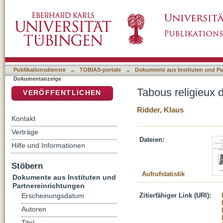
Tabous religieux dans la "Suche nach dem G
DSpace Repositorium (Manakin basiert)
Publikationsdienste
→
TOBIAS-portale
→
Dokumente aus Instituten und Pa
Dokumentanzeige
Tabous religieux 
VERÖFFENTLICHEN
Ridder, Klaus
Kontakt
Verträge
Dateien:
Hilfe und Informationen
Stöbern
Aufrufstatistik
Dokumente aus Instituten und
Partnereinrichtungen
Zitierfähiger Link (URI):
Erscheinungsdatum
Autoren
Titel