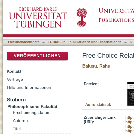
Free Choice Relatives in Telugu
DSpace Repositorium (Manakin basiert)
Publikationsdienste
→
TOBIAS-lib - Publikationen und Dissertationen
→
5 
Free Choice Relat
VERÖFFENTLICHEN
Balusu, Rahul
Kontakt
Verträge
Dateien:
Hilfe und Informationen
Stöbern
Aufrufstatistik
Philosophische Fakultät
Erscheinungsdatum
Zitierfähiger Link
http
Autoren
(URI):
http
http
Titel
http