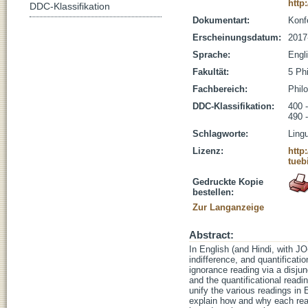
http
DDC-Klassifikation
Dokumentart:
Konf
Erscheinungsdatum:
2017
Sprache:
Engl
Fakultät:
5 Ph
Fachbereich:
Phil
DDC-Klassifikation:
400 -
490 
Schlagworte:
Ling
Lizenz:
http
tueb
Gedruckte Kopie
bestellen:
Zur Langanzeige
Abstract:
In English (and Hindi, with JO
indifference, and quantificati
ignorance reading via a disjunc
and the quantificational readi
unify the various readings in 
explain how and why each read