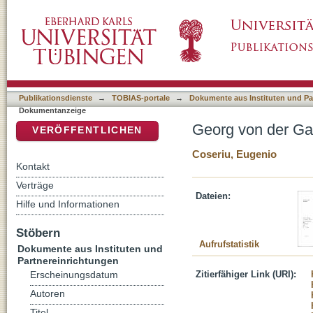
Georg von der Gabelentz und die synchroni
DSpace Repositorium (Manakin basiert)
Publikationsdienste
→
TOBIAS-portale
→
Dokumente aus Instituten und Pa
Dokumentanzeige
Georg von der Ga
VERÖFFENTLICHEN
Coseriu, Eugenio
Kontakt
Verträge
Dateien:
Hilfe und Informationen
Stöbern
Aufrufstatistik
Dokumente aus Instituten und
Partnereinrichtungen
Zitierfähiger Link (URI):
Erscheinungsdatum
Autoren
Titel