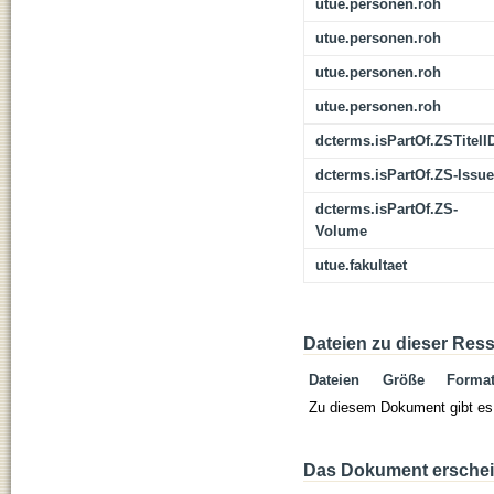
utue.personen.roh
utue.personen.roh
utue.personen.roh
utue.personen.roh
dcterms.isPartOf.ZSTitelI
dcterms.isPartOf.ZS-Issue
dcterms.isPartOf.ZS-
Volume
utue.fakultaet
Dateien zu dieser Res
Dateien
Größe
Forma
Zu diesem Dokument gibt es 
Das Dokument erschein