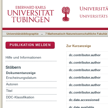
ZBIT Bioinformatics Toolbox: A Web-Platfor
DSpace Repositorium (Manakin basiert)
Universitätsbibliographie
→
7 Mathematisch-Naturwissenschaftliche Fakultät
PUBLIKATION MELDEN
Zur Kurzanzeige
dc.contributor.author
Hilfe und Informationen
dc.contributor.author
Stöbern
dc.contributor.author
Dokumentanzeige
dc.contributor.author
Erscheinungsdatum
Autoren
dc.contributor.author
Titel
dc.contributor.author
DDC-Klassifikation
dc.date.accessioned
dc.date.available