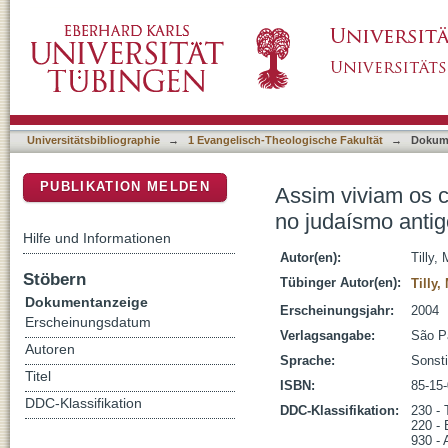
Assim viviam os contemporâneos de Jesus : c
DSpace Repositorium (Manakin basiert)
Universitätsbibliographie
→
1 Evangelisch-Theologische Fakultät
→
Dokum
PUBLIKATION MELDEN
Assim viviam os c
no judaísmo antig
Hilfe und Informationen
Autor(en):
Tilly,
Stöbern
Tübinger Autor(en):
Tilly,
Dokumentanzeige
Erscheinungsjahr:
2004
Erscheinungsdatum
Verlagsangabe:
São P
Autoren
Sprache:
Sonst
Titel
ISBN:
85-15
DDC-Klassifikation
DDC-Klassifikation:
230 - 
220 - 
930 - 