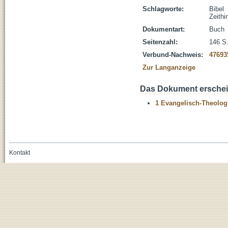
Schlagworte:
Bibel
Zeithi
Dokumentart:
Buch
Seitenzahl:
146 S. 
Verbund-Nachweis:
47693
Zur Langanzeige
Das Dokument erschein
1 Evangelisch-Theolog
Kontakt