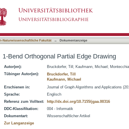
l Edge Drawing
asiert)
h-Naturwissenschaftliche Fakultät
→
Dokumentanzeige
1-Bend Orthogonal Partial Edge Drawing
Autor(en):
Bruckdorfer, Till
;
Kaufmann, Michael
;
Montecchian
Tübinger Autor(en):
Bruckdorfer, Till
Kaufmann, Michael
Erschienen in:
Journal of Graph Algorithms and Applications (201
Sprache:
Englisch
Referenz zum Volltext:
http://dx.doi.org/10.7155/jgaa.00316
DDC-Klassifikation:
004 - Informatik
Dokumentart:
Wissenschaftlicher Artikel
Zur Langanzeige