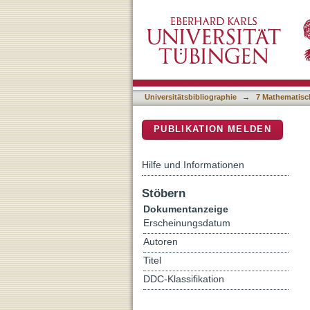
1-Bend Orthogonal Partia
DSpace Repositorium (Manakin b
Universitätsbibliographie
→
7 Mathematisc
PUBLIKATION MELDEN
Hilfe und Informationen
Stöbern
Dokumentanzeige
Erscheinungsdatum
Autoren
Titel
DDC-Klassifikation