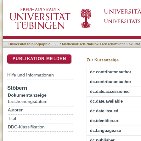
Dialogical Logic for Definitonal Reasoning a
DSpace Repositorium (Manakin basiert)
Universitätsbibliographie
→
7 Mathematisch-Naturwissenschaftliche Fakultät
PUBLIKATION MELDEN
Zur Kurzanzeige
dc.contributor.author
Hilfe und Informationen
dc.contributor.author
Stöbern
dc.date.accessioned
Dokumentanzeige
dc.date.available
Erscheinungsdatum
Autoren
dc.date.issued
Titel
dc.identifier.uri
DDC-Klassifikation
dc.language.iso
dc.publisher