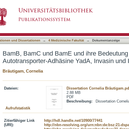
 ihre Bedeutung für die Biogenese der Autot
asiert)
ationen und Dissertationen
→
4 Medizinische Fakultät
→
Dokumentanzeige
BamB, BamC und BamE und ihre Bedeutung f
Autotransporter-Adhäsine YadA, Invasin und I
Bräutigam, Cornelia
Dateien:
Dissertation Cornelia Bräutigam.pd
2.88 MB
PDF
Beschreibung:
Dissertation Cornelia
Aufrufstatistik
Zitierfähiger Link
http://hdl.handle.net/10900/77441
(URI):
http://nbn-resolving.org/urn:nbn:de:bsz:21-dsp