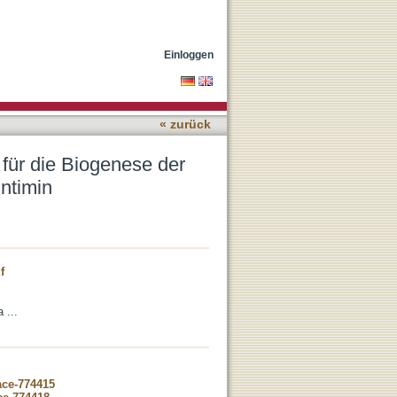
ransporter-Adhäsine
Einloggen
« zurück
ür die Biogenese der
ntimin
f
 ...
ace-774415