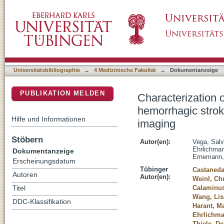
Characterization of a novel murine model fo
DSpace Repositorium (Manakin basiert)
and MR multiparametric imaging
Universitätsbibliographie
→
4 Medizinische Fakultät
→
Dokumentanzeige
PUBLIKATION MELDEN
Characterization 
hemorrhagic strok
Hilfe und Informationen
imaging
Stöbern
Autor(en):
Vega, Sal
Ehrlichman
Dokumentanzeige
Ernemann, 
Erscheinungsdatum
Tübinger
Castaneda
Autoren
Autor(en):
Weinl, Chr
Calaminus
Titel
Wang, Lis
DDC-Klassifikation
Harant, M
Ehrlichma
Thiele, D