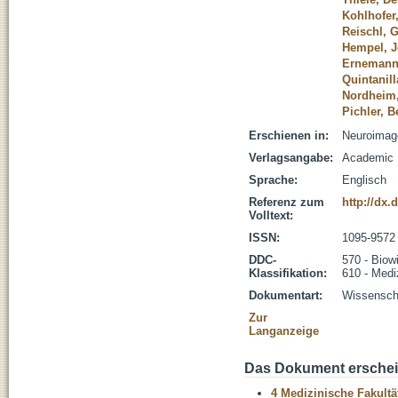
Kohlhofer
Reischl, 
Hempel, J
Ernemann,
Quintanill
Nordheim,
Pichler, B
Erschienen in:
Neuroimage
Verlagsangabe:
Academic P
Sprache:
Englisch
Referenz zum
http://dx.
Volltext:
ISSN:
1095-9572
DDC-
570 - Biow
Klassifikation:
610 - Medi
Dokumentart:
Wissenscha
Zur
Langanzeige
Das Dokument erschein
4 Medizinische Fakultä