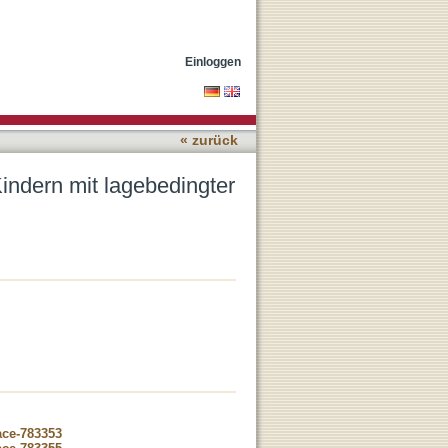
lagiozephalie
Einloggen
« zurück
indern mit lagebedingter
ace-783353