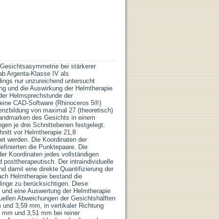
e Gesichtsasymmetrie bei stärkerer
ab Argenta-Klasse IV als
rdings nur unzureichend untersucht
ung und die Auswirkung der Helmtherapie
der Helmsprechstunde der
n eine CAD-Software (Rhinoceros 5®)
nzbildung von maximal 27 (theoretisch)
Landmarken des Gesichts in einem
gen je drei Schnittebenen festgelegt.
nitt vor Helmtherapie 21,8
et werden. Die Koordinaten der
efinierten die Punktepaare. Die
der Koordinaten jedes vollständigen
 posttherapeutisch. Der intraindividuelle
nd damit eine direkte Quantifizierung der
ach Helmtherapie bestand die
nge zu berücksichtigen. Diese
igt und eine Auswertung der Helmtherapie
iduellen Abweichungen der Gesichtshälften
 und 3,59 mm, in vertikaler Richtung
0 mm und 3,51 mm bei reiner