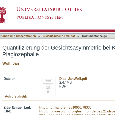
htsasymmetrie bei Kindern mit lagebedingter P
asiert)
ationen und Dissertationen
→
4 Medizinische Fakultät
→
Dokumentanzeige
Quantifizierung der Gesichtsasymmetrie bei K
Plagiozephalie
Wolf, Jan
Dateien:
Diss_JanWolf.pdf
2.47 MB
PDF
Aufrufstatistik
Zitierfähiger Link
http://hdl.handle.net/10900/78335
(URI):
http://nbn-resolving.org/urn:nbn:de:bsz:21-dsp