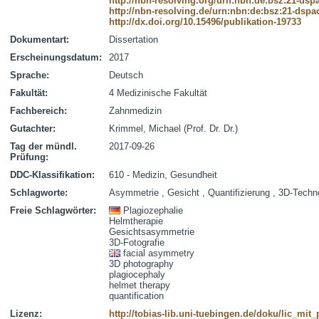
http://nbn-resolving.org/urn:nbn:de:bsz:21-dsp
http://nbn-resolving.de/urn:nbn:de:bsz:21-dspa
http://dx.doi.org/10.15496/publikation-19733
Dokumentart:
Dissertation
Erscheinungsdatum:
2017
Sprache:
Deutsch
Fakultät:
4 Medizinische Fakultät
Fachbereich:
Zahnmedizin
Gutachter:
Krimmel, Michael (Prof. Dr. Dr.)
Tag der mündl.
2017-09-26
Prüfung:
DDC-Klassifikation:
610 - Medizin, Gesundheit
Schlagworte:
Asymmetrie , Gesicht , Quantifizierung , 3D-Techn
Freie Schlagwörter:
Plagiozephalie
Helmtherapie
Gesichtsasymmetrie
3D-Fotografie
facial asymmetry
3D photography
plagiocephaly
helmet therapy
quantification
Lizenz:
http://tobias-lib.uni-tuebingen.de/doku/lic_mi