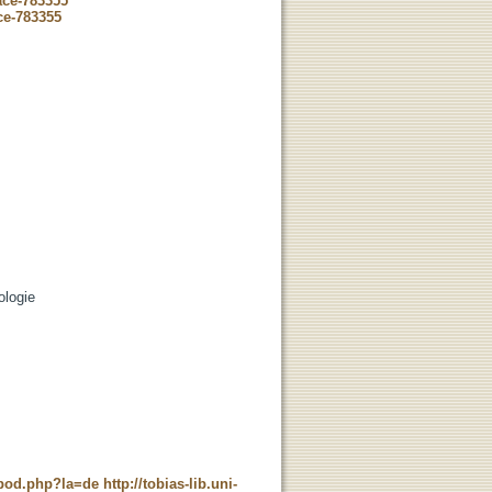
ace-783355
ce-783355
ologie
t_pod.php?la=de
http://tobias-lib.uni-