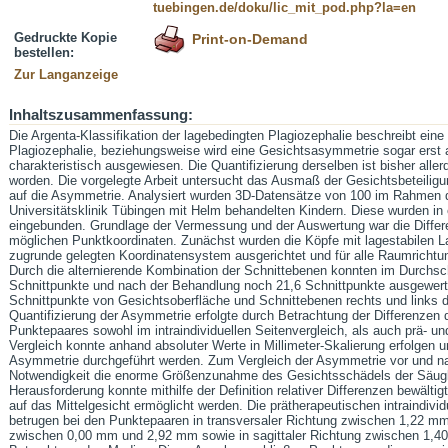
tuebingen.de/doku/lic_mit_pod.php?la=en
Gedruckte Kopie
Print-on-Demand
bestellen:
Zur Langanzeige
Inhaltszusammenfassung:
Die Argenta-Klassifikation der lagebedingten Plagiozephalie beschreibt ein
Plagiozephalie, beziehungsweise wird eine Gesichtsasymmetrie sogar erst 
charakteristisch ausgewiesen. Die Quantifizierung derselben ist bisher alle
worden. Die vorgelegte Arbeit untersucht das Ausmaß der Gesichtsbeteilig
auf die Asymmetrie. Analysiert wurden 3D-Datensätze von 100 im Rahmen 
Universitätsklinik Tübingen mit Helm behandelten Kindern. Diese wurden i
eingebunden. Grundlage der Vermessung und der Auswertung war die Differe
möglichen Punktkoordinaten. Zunächst wurden die Köpfe mit lagestabilen 
zugrunde gelegten Koordinatensystem ausgerichtet und für alle Raumrichtun
Durch die alternierende Kombination der Schnittebenen konnten im Durchsch
Schnittpunkte und nach der Behandlung noch 21,6 Schnittpunkte ausgewert
Schnittpunkte von Gesichtsoberfläche und Schnittebenen rechts und links d
Quantifizierung der Asymmetrie erfolgte durch Betrachtung der Differenzen 
Punktepaares sowohl im intraindividuellen Seitenvergleich, als auch prä- und
Vergleich konnte anhand absoluter Werte in Millimeter-Skalierung erfolgen u
Asymmetrie durchgeführt werden. Zum Vergleich der Asymmetrie vor und n
Notwendigkeit die enorme Größenzunahme des Gesichtsschädels der Säugli
Herausforderung konnte mithilfe der Definition relativer Differenzen bewält
auf das Mittelgesicht ermöglicht werden. Die prätherapeutischen intraindiv
betrugen bei den Punktepaaren in transversaler Richtung zwischen 1,22 mm
zwischen 0,00 mm und 2,92 mm sowie in sagittaler Richtung zwischen 1,4