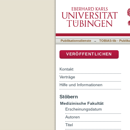
Quantifizierung der Gesic
DSpace Repositorium (Manakin b
Publikationsdienste
→
TOBIAS-lib - Publik
VERÖFFENTLICHEN
Kontakt
Verträge
Hilfe und Informationen
Stöbern
Medizinische Fakultät
Erscheinungsdatum
Autoren
Titel