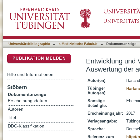
Entwicklung und Validierung eines Algorith
DSpace Repositorium (Manakin basiert)
Funktion des Herzens
Universitätsbibliographie
→
4 Medizinische Fakultät
→
Dokumentanzeige
PUBLIKATION MELDEN
Entwicklung und V
Auswertung der a
Hilfe und Informationen
Autor(en):
Harland
Stöbern
Tübinger
Harland
Autor(en):
Dokumentanzeige
Erscheinungsdatum
Sonstige
Eberhar
Beteiligte:
Autoren
Erscheinungsjahr:
2017
Titel
Verlagsangabe:
Tübing
DDC-Klassifikation
Sprache:
Deutsc
Referenz zum
http:/