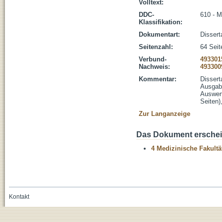
Volltext:
DDC-
610 - M
Klassifikation:
Dokumentart:
Dissert
Seitenzahl:
64 Seite
Verbund-
493301
Nachweis:
493300
Kommentar:
Dissert
Ausgabe
Auswert
Seiten)
Zur Langanzeige
Das Dokument erschein
4 Medizinische Fakultä
Kontakt