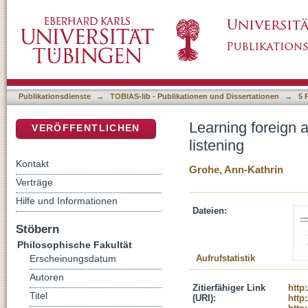
Learning foreign and native accents: the role 
DSpace Repositorium (Manakin basiert)
Publikationsdienste
→
TOBIAS-lib - Publikationen und Dissertationen
→
5 
Learning foreign a
VERÖFFENTLICHEN
listening
Kontakt
Grohe, Ann-Kathrin
Verträge
Hilfe und Informationen
Dateien:
Stöbern
Philosophische Fakultät
Aufrufstatistik
Erscheinungsdatum
Autoren
Zitierfähiger Link
http
Titel
(URI):
http