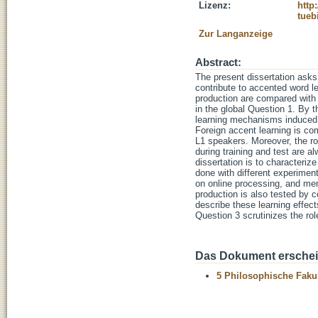
Lizenz:
http
tueb
Zur Langanzeige
Abstract:
The present dissertation asks
contribute to accented word l
production are compared with l
in the global Question 1. By 
learning mechanisms induced b
Foreign accent learning is co
L1 speakers. Moreover, the ro
during training and test are al
dissertation is to characteriz
done with different experimen
on online processing, and mem
production is also tested by c
describe these learning effects
Question 3 scrutinizes the rol
Das Dokument erschein
5 Philosophische Fakul