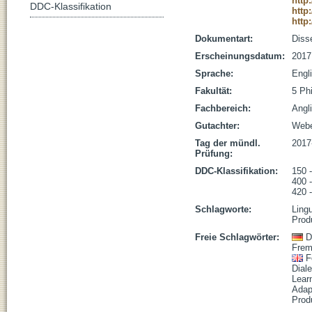
http
DDC-Klassifikation
http
http
Dokumentart:
Disse
Erscheinungsdatum:
2017
Sprache:
Engl
Fakultät:
5 Ph
Fachbereich:
Angli
Gutachter:
Weber
Tag der mündl.
2017
Prüfung:
DDC-Klassifikation:
150 
400 -
420 
Schlagworte:
Lingu
Prod
Freie Schlagwörter:
D
Frem
F
Dial
Lear
Adap
Prod