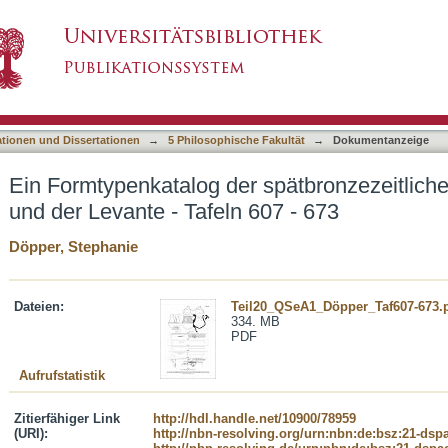
 spätbronzezeitlichen Keramik Westsyriens und
asiert)
ationen und Dissertationen
→
5 Philosophische Fakultät
→
Dokumentanzeige
Ein Formtypenkatalog der spätbronzezeitlich
und der Levante - Tafeln 607 - 673
Döpper, Stephanie
Dateien:
Teil20_QSeA1_Döpper_Taf607-673.
334. MB
PDF
Aufrufstatistik
Zitierfähiger Link
http://hdl.handle.net/10900/78959
(URI):
http://nbn-resolving.org/urn:nbn:de:bsz:21-dsp