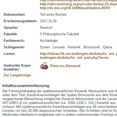
http://nbn-resolving.de/urn:nbn:de:bsz:21-dspa
http://nbn-resolving.org/urn:nbn:de:bsz:21-dsp
http://dx.doi.org/10.15496/publikation-20357
Dokumentart:
Teil eines Buches
Erscheinungsdatum:
2017-11-29
Sprache:
Deutsch
Fakultät:
5 Philosophische Fakultät
Fachbereich:
Archäologie
Schlagworte:
Syrien , Levante , Keramik , Bronzezeit , Qatna
Lizenz:
http://tobias-lib.uni-tuebingen.de/doku/lic_mi
tuebingen.de/doku/lic_mit_pod.php?la=en
Gedruckte Kopie
Print-on-Demand
bestellen:
Zur Langanzeige
Inhaltszusammenfassung:
Der Formtypenkatalog der spätbronzezeitlichen Keramik Westsyriens und 
unter dem Titel „Keramikassemblagen der Späten Bronzezeit aus dem Köni
vergleichende Betrachtung zeitgleicher Keramik Westsyriens und der Levante
447-10957-4) zur spätbronzezeitlichen (ca. 1550–1150 v. Chr.) Keramik au
umfasst 440 spätbronzezeitliche Keramikassemblagen aus 58 verschiedene
Levante mit fast 20.000 diagnostischen Scherben. Alle Scherben sind im Ka
Merkmalen tabellarisch aufgelistet und zu jedem vorkommenden Formtyp si