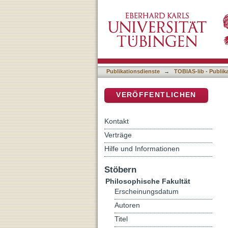
Ein Formtypenkatalog der
DSpace Repositorium (Manakin b
- 673
Publikationsdienste
→
TOBIAS-lib - Publik
VERÖFFENTLICHEN
Kontakt
Verträge
Hilfe und Informationen
Stöbern
Philosophische Fakultät
Erscheinungsdatum
Autoren
Titel