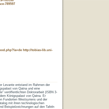
ce-789590
ace-789597
t_pod.php?la=de
http://tobias-lib.uni-
der Levante entstand im Rahmen der
gspalast von Qatna und eine
“ veröffentlichten Doktorarbeit (ISBN 3-
s dem Königspalast von Qatna. Er
n Fundorten Westsyriens und der
talog mit ihren technologischen
nd Beispielzeichnungen auf den Tafeln