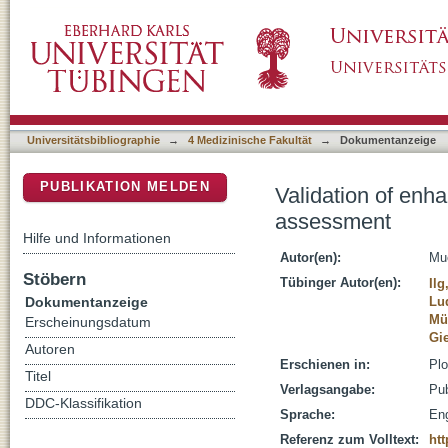
Validation of enhanced kinect sensor based 
DSpace Repositorium (Manakin basiert)
Universitätsbibliographie
→
4 Medizinische Fakultät
→
Dokumentanzeige
PUBLIKATION MELDEN
Validation of enh
assessment
Hilfe und Informationen
Autor(en):
Mue
Stöbern
Tübinger Autor(en):
Ilg
Dokumentanzeige
Lu
Mül
Erscheinungsdatum
Gi
Autoren
Erschienen in:
Plo
Titel
Verlagsangabe:
Pub
DDC-Klassifikation
Sprache:
Eng
Referenz zum Volltext:
htt