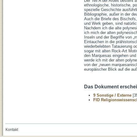
Der Teil A der Arbeit besteht
ethnologische, historische, p
spezielle Geschichte ausführl
Bibliographie, außer in der d
Auch die Briefe des Bischofs,
und Werk geben, sind natürli
Nachdem ich die alte polynes
ich mich der alten polynesisc
Inseln und der Begriffe von „
Eintauchen in die prähistoris
wiederbelebten Tatauierung od
sogar mit alten Rock-Art Moti
den Marquesas eingehen und e
werde ich mit der alten polyn
von der „neuen marquesanisc
europäischer Blick auf die a
Das Dokument erschein
9 Sonstige / Externe
[3
FID Religionswissensch
Kontakt