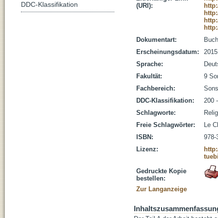
DDC-Klassifikation
(URI):
http
http
http
http
Dokumentart:
Buc
Erscheinungsdatum:
2015
Sprache:
Deut
Fakultät:
9 So
Fachbereich:
Sons
DDC-Klassifikation:
200 -
Schlagworte:
Reli
Freie Schlagwörter:
Le C
ISBN:
978-
Lizenz:
http
tueb
Gedruckte Kopie
bestellen:
Zur Langanzeige
Inhaltszusammenfassun