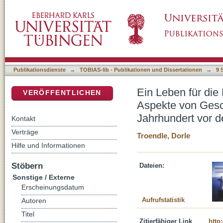
Ein Leben für die Marquesas. Bischof Hervé-
DSpace Repositorium (Manakin basiert)
Kultur und Kunst im 20. Jahrhundert vor dem
Publikationsdienste
→
TOBIAS-lib - Publikationen und Dissertationen
→
9 
Ein Leben für die
VERÖFFENTLICHEN
Aspekte von Gesch
Jahrhundert vor d
Kontakt
Verträge
Troendle, Dorle
Hilfe und Informationen
Stöbern
Dateien:
Sonstige / Externe
Erscheinungsdatum
Aufrufstatistik
Autoren
Titel
Zitierfähiger Link
http