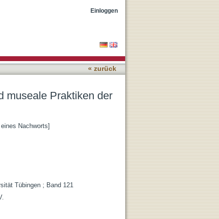
erkkonstituierung
Einloggen
« zurück
nd museale Praktiken der
 eines Nachworts]
rsität Tübingen ; Band 121
V.