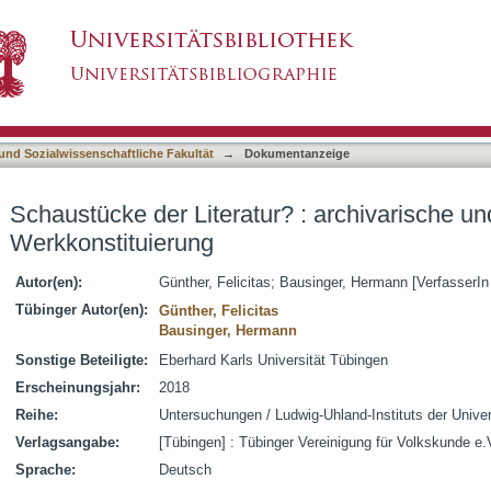
? : archivarische und museale Praktiken der W
asiert)
 und Sozialwissenschaftliche Fakultät
→
Dokumentanzeige
Schaustücke der Literatur? : archivarische u
Werkkonstituierung
Autor(en):
Günther, Felicitas
;
Bausinger, Hermann [VerfasserIn
Tübinger Autor(en):
Günther, Felicitas
Bausinger, Hermann
Sonstige Beteiligte:
Eberhard Karls Universität Tübingen
Erscheinungsjahr:
2018
Reihe:
Untersuchungen / Ludwig-Uhland-Instituts der Unive
Verlagsangabe:
[Tübingen] : Tübinger Vereinigung für Volkskunde e.
Sprache:
Deutsch