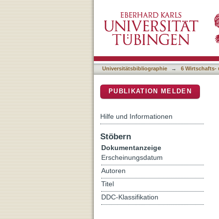
Schaustücke der Literatur
DSpace Repositorium (Manakin b
Universitätsbibliographie
→
6 Wirtschafts-
PUBLIKATION MELDEN
Hilfe und Informationen
Stöbern
Dokumentanzeige
Erscheinungsdatum
Autoren
Titel
DDC-Klassifikation