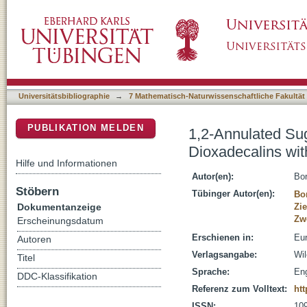
1,2-Annulated Sugars: Synthesis of Polyhyd
DSpace Repositorium (Manakin basiert)
Configuration
Universitätsbibliographie
→
7 Mathematisch-Naturwissenschaftliche Fakultät
PUBLIKATION MELDEN
1,2-Annulated Sug
Dioxadecalins wit
Hilfe und Informationen
Autor(en):
Bor
Stöbern
Tübinger Autor(en):
Bo
Dokumentanzeige
Zi
Zw
Erscheinungsdatum
Erschienen in:
Eur
Autoren
Verlagsangabe:
Wil
Titel
Sprache:
Eng
DDC-Klassifikation
Referenz zum Volltext:
htt
ISSN:
10