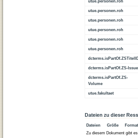
utue.personen.roh
utue.personen.roh
utue.personen.roh
utue.personen.roh
utue.personen.roh
utue.personen.roh
dcterms.isPartOf.ZSTitelI
dcterms.isPartOf.ZS-Issue
dcterms.isPartOf.ZS-
Volume
utue.fakultaet
Dateien zu dieser Res
Dateien
Größe
Forma
Zu diesem Dokument gibt es 