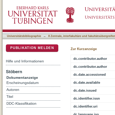
Gene silencing pathways found in the green al
DSpace Repositorium (Manakin basiert)
origins of small RNA systems in plants
Universitätsbibliographie
→
8 Zentrale, interfakultäre und fakultätsübergreif
PUBLIKATION MELDEN
Zur Kurzanzeige
dc.contributor.author
Hilfe und Informationen
dc.contributor.author
Stöbern
dc.date.accessioned
Dokumentanzeige
dc.date.available
Erscheinungsdatum
Autoren
dc.date.issued
Titel
dc.identifier.issn
DDC-Klassifikation
dc.identifier.uri
dc.language.iso