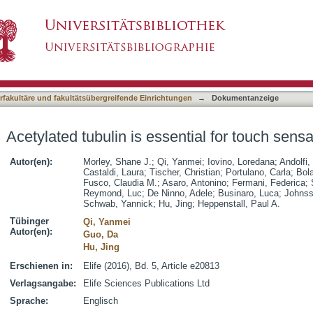
ntial for touch sensation in mice
asiert)
terfakultäre und fakultätsübergreifende Einrichtungen
→
Dokumentanzeige
Acetylated tubulin is essential for touch sensa
Autor(en):
Morley, Shane J.
;
Qi, Yanmei
;
Iovino, Loredana
;
Andolfi,
Castaldi, Laura
;
Tischer, Christian
;
Portulano, Carla
;
Bola
Fusco, Claudia M.
;
Asaro, Antonino
;
Fermani, Federica
;
Reymond, Luc
;
De Ninno, Adele
;
Businaro, Luca
;
Johnss
Schwab, Yannick
;
Hu, Jing
;
Heppenstall, Paul A.
Tübinger
Qi, Yanmei
Autor(en):
Guo, Da
Hu, Jing
Erschienen in:
Elife (2016), Bd. 5, Article e20813
Verlagsangabe:
Elife Sciences Publications Ltd
Sprache:
Englisch