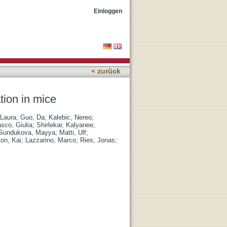
Einloggen
« zurück
tion in mice
 Laura
;
Guo, Da
;
Kalebic, Nereo
;
sco, Giulia
;
Shirlekar, Kalyanee
;
Sundukova, Mayya
;
Matti, Ulf
;
on, Kai
;
Lazzarino, Marco
;
Ries, Jonas
;