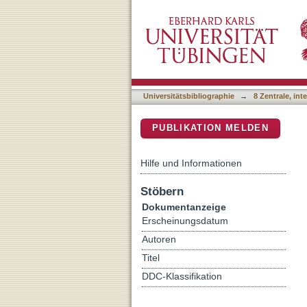
Acetylated tubulin is esse
DSpace Repositorium (Manakin b
Universitätsbibliographie
→
8 Zentrale, in
PUBLIKATION MELDEN
Hilfe und Informationen
Stöbern
Dokumentanzeige
Erscheinungsdatum
Autoren
Titel
DDC-Klassifikation