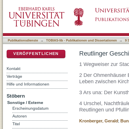
Reutlinger Geschichtsblätter Neue Folge Nr.
DSpace Repositorium (Manakin basiert)
Publikationsdienste
→
TOBIAS-lib - Publikationen und Dissertationen
→
9 
Reutlinger Geschi
VERÖFFENTLICHEN
1 Wegweiser zur Stad
Kontakt
2 Der Ohmenhäuser Eh
Verträge
Leben zwischen Kirc
Hilfe und Informationen
3 Ars una: Der Kunsth
Stöbern
Sonstige / Externe
4 Urschel, Nachtfräu
Erscheinungsdatum
Reutlingen und Pfulli
Autoren
Kronberger, Gerald
;
Bun
Titel