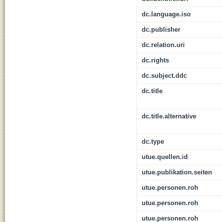
dc.language.iso
dc.publisher
dc.relation.uri
dc.rights
dc.subject.ddc
dc.title
dc.title.alternative
dc.type
utue.quellen.id
utue.publikation.seiten
utue.personen.roh
utue.personen.roh
utue.personen.roh