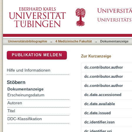
Allogene hämatopoetische Stammzelltranspl
DSpace Repositorium (Manakin basiert)
Universitätsbibliographie
→
4 Medizinische Fakultät
→
Dokumentanzeige
PUBLIKATION MELDEN
Zur Kurzanzeige
dc.contributor.author
Hilfe und Informationen
dc.contributor.author
Stöbern
dc.contributor.author
Dokumentanzeige
dc.date.accessioned
Erscheinungsdatum
Autoren
dc.date.available
Titel
dc.date.issued
DDC-Klassifikation
dc.identifier.issn
dc.identifier.uri