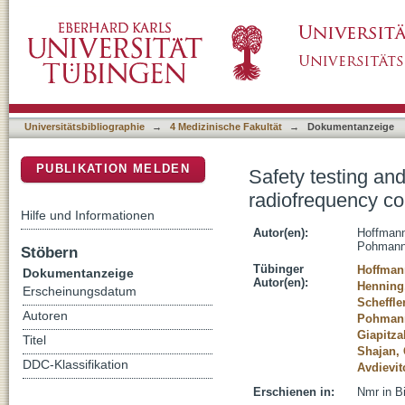
Safety testing and operational procedures for
DSpace Repositorium (Manakin basiert)
Universitätsbibliographie
→
4 Medizinische Fakultät
→
Dokumentanzeige
PUBLIKATION MELDEN
Safety testing an
radiofrequency co
Hilfe und Informationen
Autor(en):
Hoffmann
Pohmann,
Stöbern
Tübinger
Hoffman
Dokumentanzeige
Autor(en):
Henning
Erscheinungsdatum
Scheffle
Autoren
Pohmann
Giapitza
Titel
Shajan,
DDC-Klassifikation
Avdievit
Erschienen in:
Nmr in B