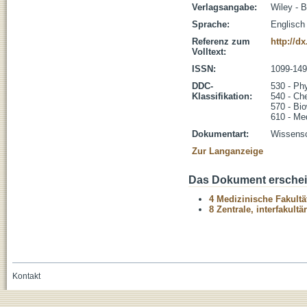
Verlagsangabe:
Wiley - B
Sprache:
Englisch
Referenz zum
http://d
Volltext:
ISSN:
1099-14
DDC-
530 - Ph
Klassifikation:
540 - Ch
570 - Bi
610 - Me
Dokumentart:
Wissensch
Zur Langanzeige
Das Dokument erschein
4 Medizinische Fakultä
8 Zentrale, interfakult
Kontakt