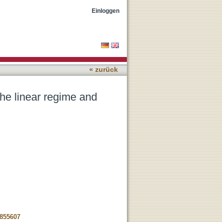
nd
Einloggen
« zurück
the linear regime and
-855607