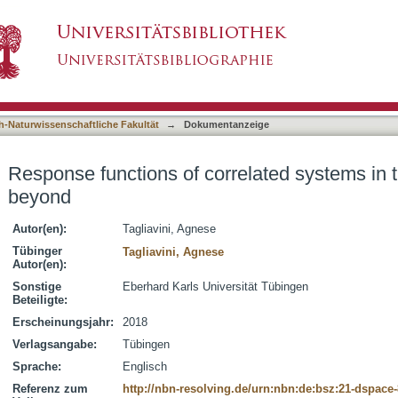
related systems in the linear regime and beyo
asiert)
h-Naturwissenschaftliche Fakultät
→
Dokumentanzeige
Response functions of correlated systems in 
beyond
Autor(en):
Tagliavini, Agnese
Tübinger
Tagliavini, Agnese
Autor(en):
Sonstige
Eberhard Karls Universität Tübingen
Beteiligte:
Erscheinungsjahr:
2018
Verlagsangabe:
Tübingen
Sprache:
Englisch
Referenz zum
http://nbn-resolving.de/urn:nbn:de:bsz:21-dspace