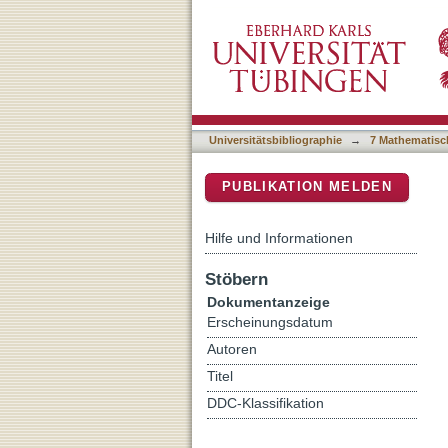
Response functions of cor
DSpace Repositorium (Manakin b
Universitätsbibliographie
→
7 Mathematisc
PUBLIKATION MELDEN
Hilfe und Informationen
Stöbern
Dokumentanzeige
Erscheinungsdatum
Autoren
Titel
DDC-Klassifikation