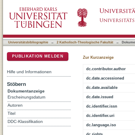
Zeichen der Hoffnung : (Lk 2,16-21); Neujahr
DSpace Repositorium (Manakin basiert)
Universitätsbibliographie
→
2 Katholisch-Theologische Fakultät
→
Dokume
PUBLIKATION MELDEN
Zur Kurzanzeige
dc.contributor.author
Hilfe und Informationen
dc.date.accessioned
Stöbern
dc.date.available
Dokumentanzeige
dc.date.issued
Erscheinungsdatum
Autoren
dc.identifier.issn
Titel
dc.identifier.uri
DDC-Klassifikation
dc.language.iso
dc.rights