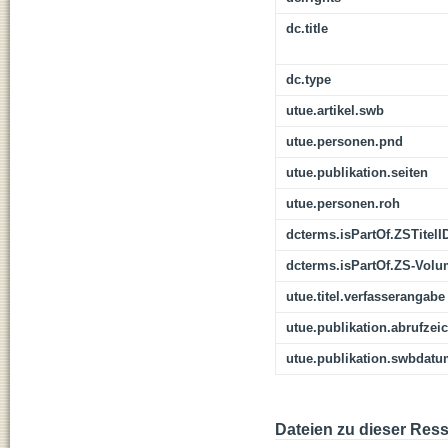
dc.title
dc.type
utue.artikel.swb
utue.personen.pnd
utue.publikation.seiten
utue.personen.roh
dcterms.isPartOf.ZSTitelI
dcterms.isPartOf.ZS-Vol
utue.titel.verfasserangabe
utue.publikation.abrufzei
utue.publikation.swbdat
Dateien zu dieser Res