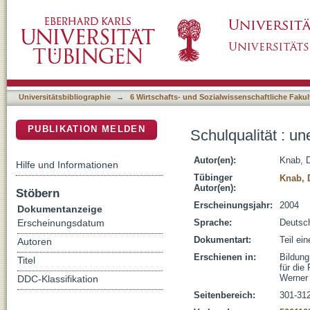
Schulqualität : unerledigte Aufgaben der Sc
DSpace Repositorium (Manakin basiert)
Universitätsbibliographie
→
6 Wirtschafts- und Sozialwissenschaftliche Fakul
PUBLIKATION MELDEN
Schulqualität : u
Autor(en):
Knab, D
Hilfe und Informationen
Tübinger
Knab, 
Autor(en):
Stöbern
Erscheinungsjahr:
2004
Dokumentanzeige
Sprache:
Deutsc
Erscheinungsdatum
Dokumentart:
Teil ei
Autoren
Erschienen in:
Bildung
Titel
für die
Werner 
DDC-Klassifikation
Seitenbereich:
301-31