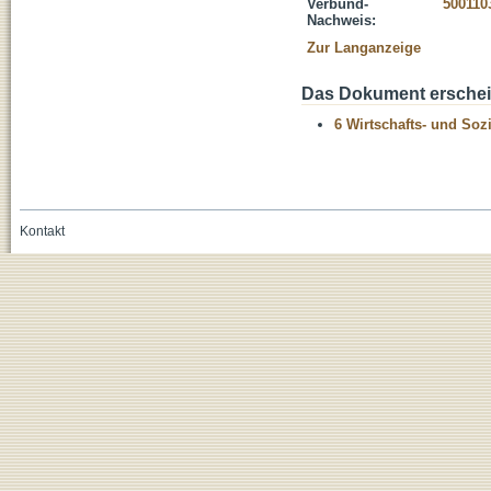
Verbund-
500110
Nachweis:
Zur Langanzeige
Das Dokument erschein
6 Wirtschafts- und Soz
Kontakt