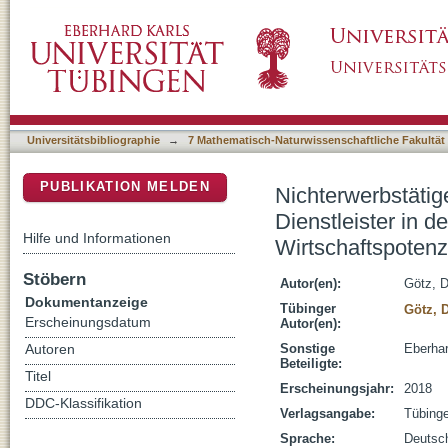
Nichterwerbstätige und geringfügig beschäftig
DSpace Repositorium (Manakin basiert)
Reserve des deutschen Arbeitsmarktes : Wirts
Arbeitsmarkt
Universitätsbibliographie
→
7 Mathematisch-Naturwissenschaftliche Fakultät
PUBLIKATION MELDEN
Nichterwerbstätig
Dienstleister in d
Hilfe und Informationen
Wirtschaftspotenzi
Stöbern
Autor(en):
Götz, 
Dokumentanzeige
Tübinger
Götz, 
Erscheinungsdatum
Autor(en):
Sonstige
Eberhar
Autoren
Beteiligte:
Titel
Erscheinungsjahr:
2018
DDC-Klassifikation
Verlagsangabe:
Tübing
Sprache:
Deutsc