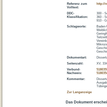
Referenz zum
http:/
Volltext:
DDC-
300 - S
Klassifikation:
360 - S
910 - G
Schlagworte:
Baden-
Weiblic
Geringf
Teilzei
Vereinb
Mikroz
Geschi
Geschi
Dokumentart:
Dissert
Seitenzahl:
XV, 334
Verbund-
518035
Nachweis:
518035
Kommentar:
Dissert
Ausgabe
Tübinge
Zur Langanzeige
Das Dokument erschein