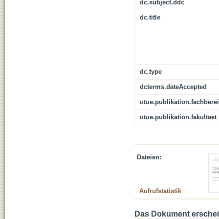
dc.subject.ddc
dc.title
dc.type
dcterms.dateAccepted
utue.publikation.fachbere
utue.publikation.fakultaet
Dateien:
Aufrufstatistik
Das Dokument erschein