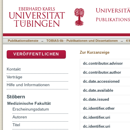
Oberflächenmarkerexpression auf verschiede
DSpace Repositorium (Manakin basiert)
der asymptomatischen Atherosklerose bei Fr
nicht-klassischen Monozyten ist in Patienten
assoziiert
Publikationsdienste
→
TOBIAS-lib - Publikationen und Dissertationen
→
4 
Zur Kurzanzeige
VERÖFFENTLICHEN
dc.contributor.advisor
Kontakt
dc.contributor.author
Verträge
dc.date.accessioned
Hilfe und Informationen
dc.date.available
Stöbern
dc.date.issued
Medizinische Fakultät
dc.identifier.other
Erscheinungsdatum
Autoren
dc.identifier.uri
Titel
dc.identifier.uri