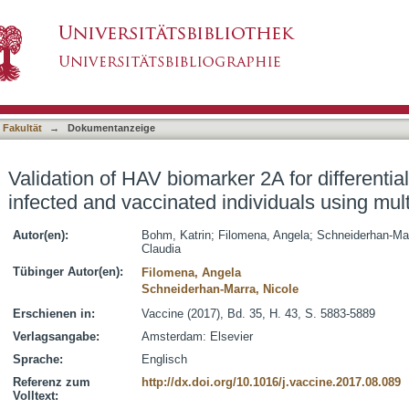
r 2A for differential diagnostic of hepatitis A 
asiert)
x serology
 Fakultät
→
Dokumentanzeige
Validation of HAV biomarker 2A for differential
infected and vaccinated individuals using mul
Autor(en):
Bohm, Katrin
;
Filomena, Angela
;
Schneiderhan-Mar
Claudia
Tübinger Autor(en):
Filomena, Angela
Schneiderhan-Marra, Nicole
Erschienen in:
Vaccine (2017), Bd. 35, H. 43, S. 5883-5889
Verlagsangabe:
Amsterdam: Elsevier
Sprache:
Englisch
Referenz zum
http://dx.doi.org/10.1016/j.vaccine.2017.08.089
Volltext: