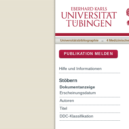
Validation of HAV biomarke
DSpace Repositorium (Manakin b
individuals using multiple
Universitätsbibliographie
→
4 Medizinische
PUBLIKATION MELDEN
Hilfe und Informationen
Stöbern
Dokumentanzeige
Erscheinungsdatum
Autoren
Titel
DDC-Klassifikation