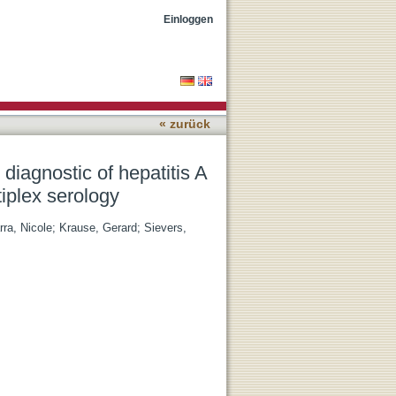
infected and vaccinated
Einloggen
« zurück
 diagnostic of hepatitis A
tiplex serology
ra, Nicole
;
Krause, Gerard
;
Sievers,