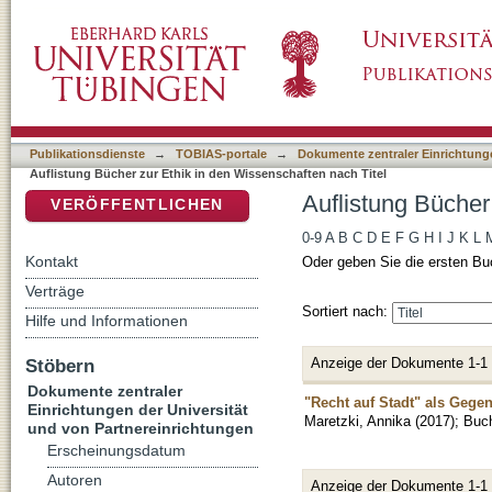
Auflistung Bücher zur Ethik in den Wissensch
DSpace Repositorium (Manakin basiert)
Publikationsdienste
→
TOBIAS-portale
→
Dokumente zentraler Einrichtunge
Auflistung Bücher zur Ethik in den Wissenschaften nach Titel
Auflistung Bücher
VERÖFFENTLICHEN
0-9
A
B
C
D
E
F
G
H
I
J
K
L
Kontakt
Oder geben Sie die ersten Bu
Verträge
Sortiert nach:
Hilfe und Informationen
Anzeige der Dokumente 1-1
Stöbern
Dokumente zentraler
"Recht auf Stadt" als Gege
Einrichtungen der Universität
Maretzki, Annika
(
2017
)
;
Buc
und von Partnereinrichtungen
Erscheinungsdatum
Autoren
Anzeige der Dokumente 1-1