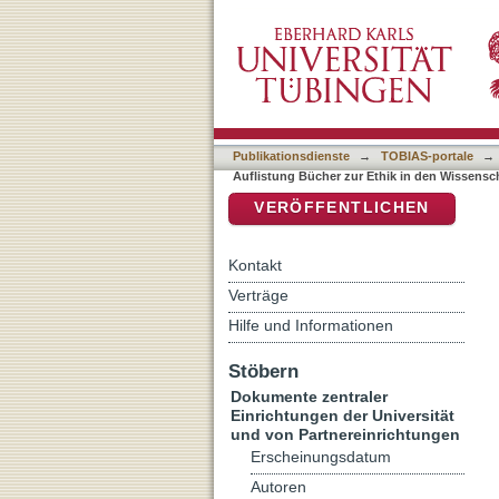
Auflistung Bücher zur Eth
DSpace Repositorium (Manakin b
Publikationsdienste
→
TOBIAS-portale
→
Auflistung Bücher zur Ethik in den Wissensch
VERÖFFENTLICHEN
Kontakt
Verträge
Hilfe und Informationen
Stöbern
Dokumente zentraler
Einrichtungen der Universität
und von Partnereinrichtungen
Erscheinungsdatum
Autoren