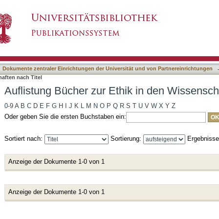
ik in den Wissenschaften nach Titel
asiert)
Dokumente zentraler Einrichtungen der Universität und von Partnereinrichtungen
aften nach Titel
Auflistung Bücher zur Ethik in den Wissensch
0-9
A
B
C
D
E
F
G
H
I
J
K
L
M
N
O
P
Q
R
S
T
U
V
W
X
Y
Z
Oder geben Sie die ersten Buchstaben ein:
Sortiert nach:
Sortierung:
Ergebniss
Anzeige der Dokumente 1-0 von 1
Anzeige der Dokumente 1-0 von 1