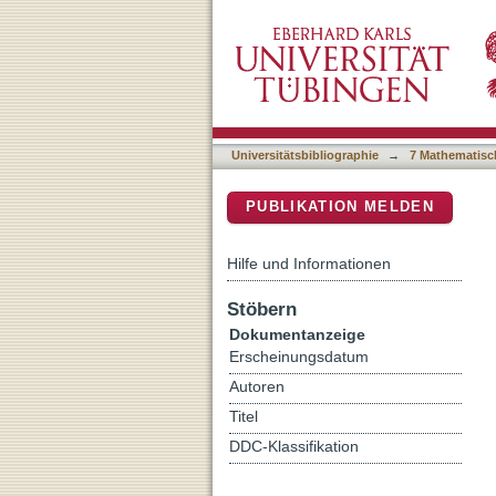
A polarized fast radio burs
DSpace Repositorium (Manakin b
Universitätsbibliographie
→
7 Mathematisc
PUBLIKATION MELDEN
Hilfe und Informationen
Stöbern
Dokumentanzeige
Erscheinungsdatum
Autoren
Titel
DDC-Klassifikation