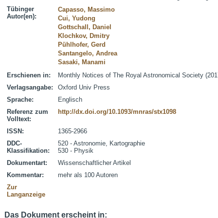
Tübinger
Capasso, Massimo
Autor(en):
Cui, Yudong
Gottschall, Daniel
Klochkov, Dmitry
Pühlhofer, Gerd
Santangelo, Andrea
Sasaki, Manami
Erschienen in:
Monthly Notices of The Royal Astronomical Society (201
Verlagsangabe:
Oxford Univ Press
Sprache:
Englisch
Referenz zum
http://dx.doi.org/10.1093/mnras/stx1098
Volltext:
ISSN:
1365-2966
DDC-
520 - Astronomie, Kartographie
Klassifikation:
530 - Physik
Dokumentart:
Wissenschaftlicher Artikel
Kommentar:
mehr als 100 Autoren
Zur
Langanzeige
Das Dokument erscheint in: