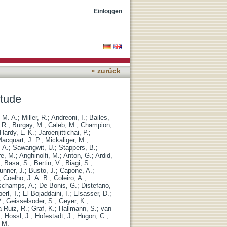
Einloggen
« zurück
itude
 M. A.
;
Miller, R.
;
Andreoni, I.
;
Bailes,
 R.
;
Burgay, M.
;
Caleb, M.
;
Champion,
Hardy, L. K.
;
Jaroenjittichai, P.
;
acquart, J. P.
;
Mickaliger, M.
;
 A.
;
Sawangwit, U.
;
Stappers, B.
;
e, M.
;
Anghinolfi, M.
;
Anton, G.
;
Ardid,
;
Basa, S.
;
Bertin, V.
;
Biagi, S.
;
unner, J.
;
Busto, J.
;
Capone, A.
;
;
Coelho, J. A. B.
;
Coleiro, A.
;
schamps, A.
;
De Bonis, G.
;
Distefano,
erl, T.
;
El Bojaddaini, I.
;
Elsasser, D.
;
.
;
Geisselsoder, S.
;
Geyer, K.
;
a-Ruiz, R.
;
Graf, K.
;
Hallmann, S.
;
van
.
;
Hossl, J.
;
Hofestadt, J.
;
Hugon, C.
;
 M.