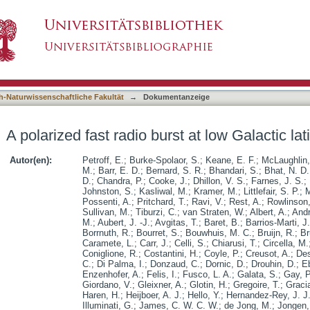
t at low Galactic latitude
asiert)
h-Naturwissenschaftliche Fakultät
→
Dokumentanzeige
A polarized fast radio burst at low Galactic lat
Autor(en):
Petroff, E.
;
Burke-Spolaor, S.
;
Keane, E. F.
;
McLaughlin,
M.
;
Barr, E. D.
;
Bernard, S. R.
;
Bhandari, S.
;
Bhat, N. D.
D.
;
Chandra, P.
;
Cooke, J.
;
Dhillon, V. S.
;
Farnes, J. S.
;
Johnston, S.
;
Kasliwal, M.
;
Kramer, M.
;
Littlefair, S. P.
;
M
Possenti, A.
;
Pritchard, T.
;
Ravi, V.
;
Rest, A.
;
Rowlinson,
Sullivan, M.
;
Tiburzi, C.
;
van Straten, W.
;
Albert, A.
;
Andr
M.
;
Aubert, J. -J.
;
Avgitas, T.
;
Baret, B.
;
Barrios-Marti, J.
Borrnuth, R.
;
Bourret, S.
;
Bouwhuis, M. C.
;
Bruijn, R.
;
Br
Caramete, L.
;
Carr, J.
;
Celli, S.
;
Chiarusi, T.
;
Circella, M.
Coniglione, R.
;
Costantini, H.
;
Coyle, P.
;
Creusot, A.
;
De
C.
;
Di Palma, I.
;
Donzaud, C.
;
Dornic, D.
;
Drouhin, D.
;
Eb
Enzenhofer, A.
;
Felis, I.
;
Fusco, L. A.
;
Galata, S.
;
Gay, P
Giordano, V.
;
Gleixner, A.
;
Glotin, H.
;
Gregoire, T.
;
Graci
Haren, H.
;
Heijboer, A. J.
;
Hello, Y.
;
Hernandez-Rey, J. J
Illuminati, G.
;
James, C. W. C. W.
;
de Jong, M.
;
Jongen,