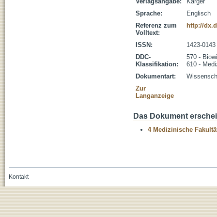
Verlagsangabe:
Karger
Sprache:
Englisch
Referenz zum
http://dx.
Volltext:
ISSN:
1423-0143
DDC-
570 - Biow
Klassifikation:
610 - Medi
Dokumentart:
Wissenscha
Zur
Langanzeige
Das Dokument erschein
4 Medizinische Fakultä
Kontakt