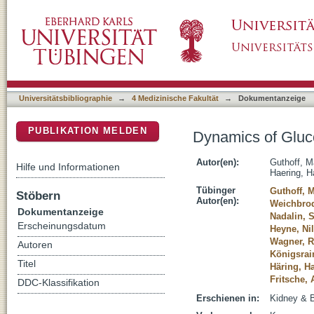
Dynamics of Glucose Metabolism After Kidne
DSpace Repositorium (Manakin basiert)
Universitätsbibliographie
→
4 Medizinische Fakultät
→
Dokumentanzeige
PUBLIKATION MELDEN
Dynamics of Gluc
Autor(en):
Guthoff, M
Hilfe und Informationen
Haering, H
Tübinger
Guthoff, M
Stöbern
Autor(en):
Weichbrod
Dokumentanzeige
Nadalin, S
Erscheinungsdatum
Heyne, Ni
Wagner, R
Autoren
Königsrain
Titel
Häring, H
Fritsche,
DDC-Klassifikation
Erschienen in:
Kidney & B