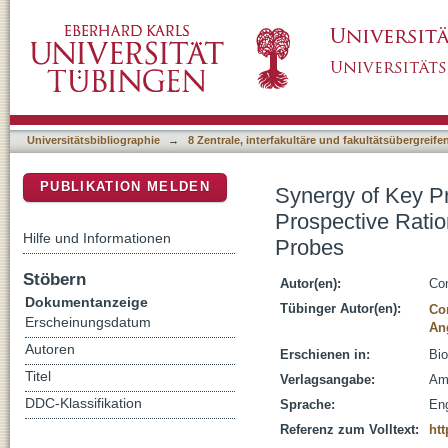
Synergy of Key Properties Promotes Dendrim
DSpace Repositorium (Manakin basiert)
Bioresponsive Magnetic Resonance Imaging
Universitätsbibliographie
→
8 Zentrale, interfakultäre und fakultätsübergreif
PUBLIKATION MELDEN
Synergy of Key P
Prospective Rati
Hilfe und Informationen
Probes
Stöbern
Autor(en):
Co
Dokumentanzeige
Tübinger Autor(en):
Co
Erscheinungsdatum
An
Autoren
Erschienen in:
Bio
Titel
Verlagsangabe:
Am
DDC-Klassifikation
Sprache:
Eng
Referenz zum Volltext:
ht