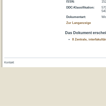
ISSN:
15
DDC-Klassifikation:
570
54
Dokumentart:
Wis
Zur Langanzeige
Das Dokument erschein
8 Zentrale, interfakult
Kontakt