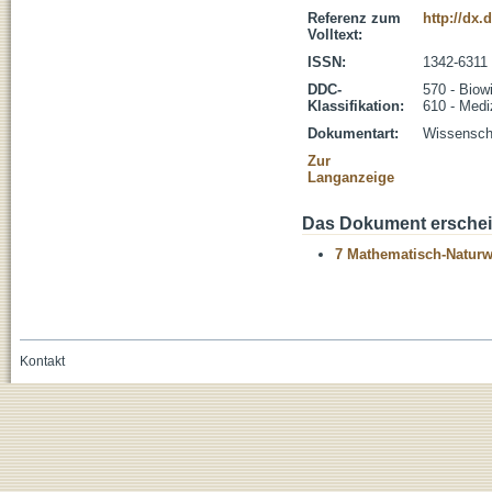
Referenz zum
http://dx
Volltext:
ISSN:
1342-6311
DDC-
570 - Biow
Klassifikation:
610 - Medi
Dokumentart:
Wissenscha
Zur
Langanzeige
Das Dokument erschein
7 Mathematisch-Naturwi
Kontakt