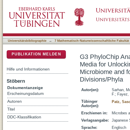
G3 PhyloChip Analysis Confirms the Promise 
DSpace Repositorium (Manakin basiert)
Composition and Diversity of the Maize Root
Candidate Divisions/Phyla
Universitätsbibliographie
→
7 Mathematisch-Naturwissenschaftliche Fakultät
PUBLIKATION MELDEN
G3 PhyloChip Ana
Media for Unlocki
Hilfe und Informationen
Microbiome and f
Divisions/Phyla
Stöbern
Dokumentanzeige
Autor(en):
Sarhan, M
Erscheinungsdatum
F.
;
Fayez,
Autoren
Tübinger
Patz, Sas
Autor(en):
Titel
Erschienen in:
Microbes a
DDC-Klassifikation
Verlagsangabe:
Japanese 
Sprache:
Englisch