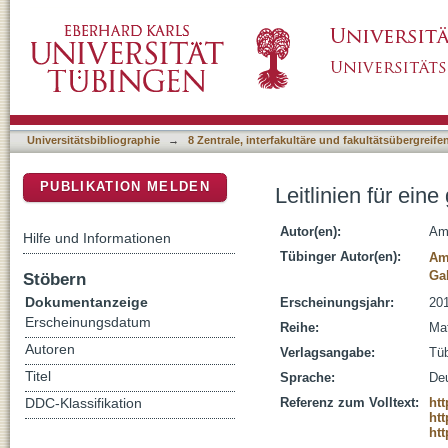
Leitlinien für eine gerechte Verteilung von Si
DSpace Repositorium (Manakin basiert)
Universitätsbibliographie
→
8 Zentrale, interfakultäre und fakultätsübergreif
PUBLIKATION MELDEN
Leitlinien für ein
Autor(en):
Am
Hilfe und Informationen
Tübinger Autor(en):
Am
Gab
Stöbern
Dokumentanzeige
Erscheinungsjahr:
20
Erscheinungsdatum
Reihe:
Mat
Autoren
Verlagsangabe:
Tüb
Titel
Sprache:
De
Referenz zum Volltext:
ht
DDC-Klassifikation
htt
htt