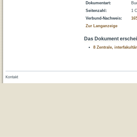
Dokumentart:
Bu
Seitenzahl:
1 O
Verbund-Nachweis:
16
Zur Langanzeige
Das Dokument erschein
8 Zentrale, interfakult
Kontakt