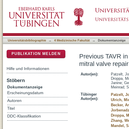
Previous TAVR in patients undergoing percu
DSpace Repositorium (Manakin basiert)
affects improvement of MR
Universitätsbibliographie
→
4 Medizinische Fakultät
→
Dokumentanzeige
PUBLIKATION MELDEN
Previous TAVR in
mitral valve repa
Hilfe und Informationen
Autor(en):
Patzelt, J
Droppa, Mi
Stöbern
Janine
;
Ge
Dokumentanzeige
Meinrad
;
S
Erscheinungsdatum
Tübinger
Patzelt, 
Autor(en):
Ulrich, Mi
Autoren
Becker, A
Titel
Jorbenadz
Droppa, M
DDC-Klassifikation
Zhang, W
Mandel, Sa