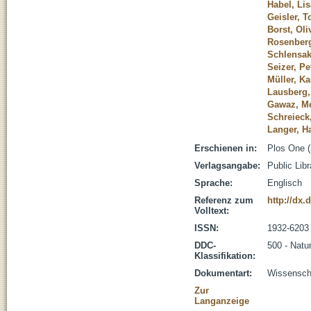
Habel, Lis
Geisler, T
Borst, Oli
Rosenberg
Schlensak
Seizer, Pe
Müller, K
Lausberg,
Gawaz, Me
Schreieck
Langer, H
Erschienen in:
Plos One (
Verlagsangabe:
Public Lib
Sprache:
Englisch
Referenz zum
http://dx.
Volltext:
ISSN:
1932-6203
DDC-
500 - Natu
Klassifikation:
Dokumentart:
Wissenscha
Zur
Langanzeige