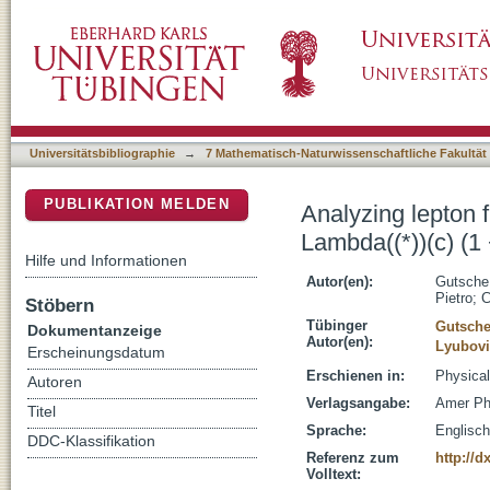
Analyzing lepton flavor universality in the de
DSpace Repositorium (Manakin basiert)
l(nu)over-barl
Universitätsbibliographie
→
7 Mathematisch-Naturwissenschaftliche Fakultät
PUBLIKATION MELDEN
Analyzing lepton f
Lambda((*))(c) (1 +
Hilfe und Informationen
Autor(en):
Gutsche
Pietro
;
C
Stöbern
Tübinger
Gutsch
Dokumentanzeige
Autor(en):
Lyubovit
Erscheinungsdatum
Erschienen in:
Physical
Autoren
Verlagsangabe:
Amer Ph
Titel
Sprache:
Englisch
DDC-Klassifikation
Referenz zum
http://
Volltext: