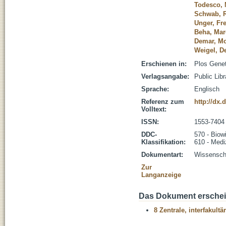
Todesco, 
Schwab, 
Unger, Fr
Beha, Mar
Demar, M
Weigel, De
Erschienen in:
Plos Genet
Verlagsangabe:
Public Lib
Sprache:
Englisch
Referenz zum
http://dx.
Volltext:
ISSN:
1553-7404
DDC-
570 - Biow
Klassifikation:
610 - Medi
Dokumentart:
Wissenscha
Zur
Langanzeige
Das Dokument erschein
8 Zentrale, interfakult