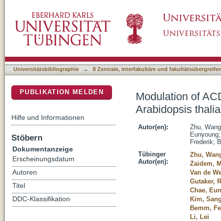
Modulation of ACD6 dependent hyperimmunity 
DSpace Repositorium (Manakin basiert)
resistance gene
Universitätsbibliographie
→
8 Zentrale, interfakultäre und fakultätsübergreif
PUBLIKATION MELDEN
Modulation of ACD
Arabidopsis thali
Hilfe und Informationen
Autor(en):
Zhu, Wang
Eunyoung
Stöbern
Frederik
;
B
Dokumentanzeige
Tübinger
Zhu, Wan
Erscheinungsdatum
Autor(en):
Zaidem, M
Autoren
Van de We
Gutaker, R
Titel
Chae, Eu
DDC-Klassifikation
Kim, Sang
Bemm, Fe
Li, Lei