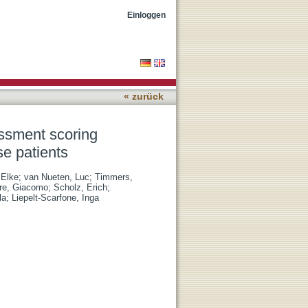
in non-demented
Einloggen
« zurück
essment scoring
e patients
 Elke
;
van Nueten, Luc
;
Timmers,
re, Giacomo
;
Scholz, Erich
;
la
;
Liepelt-Scarfone, Inga