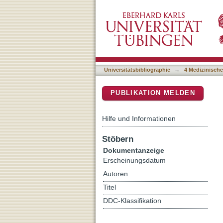
Validation of a novel Mon
DSpace Repositorium (Manakin b
Parkinson's disease patie
Universitätsbibliographie
→
4 Medizinische
PUBLIKATION MELDEN
Hilfe und Informationen
Stöbern
Dokumentanzeige
Erscheinungsdatum
Autoren
Titel
DDC-Klassifikation