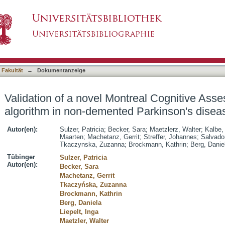
treal Cognitive Assessment scoring algorithm 
asiert)
nts
 Fakultät
→
Dokumentanzeige
Validation of a novel Montreal Cognitive Ass
algorithm in non-demented Parkinson's diseas
Autor(en):
Sulzer, Patricia
;
Becker, Sara
;
Maetzlerz, Walter
;
Kalbe,
Maarten
;
Machetanz, Gerrit
;
Streffer, Johannes
;
Salvado
Tkaczynska, Zuzanna
;
Brockmann, Kathrin
;
Berg, Danie
Tübinger
Sulzer, Patricia
Autor(en):
Becker, Sara
Machetanz, Gerrit
Tkaczyńska, Zuzanna
Brockmann, Kathrin
Berg, Daniela
Liepelt, Inga
Maetzler, Walter