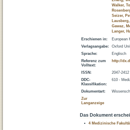
Walker, T
Rosenberg
Seizer, Pe
Lausberg,
Gawaz, Me
Langer, H
Erschienen in:
European H
Verlagsangabe:
Oxford Uni
Sprache:
Englisch
Referenz zum
http://dx.
Volltext:
ISSN:
2047-2412
DDC-
610 - Medi
Klassifikation:
Dokumentart:
Wissenscha
Zur
Langanzeige
Das Dokument erschein
4 Medizinische Fakultä