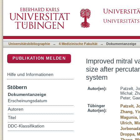
Improved mitral valve coaptation and reduced 
DSpace Repositorium (Manakin basiert)
valve repair (PMVR) using the MitraClip sys
Universitätsbibliographie
→
4 Medizinische Fakultät
→
Dokumentanzeige
PUBLIKATION MELDEN
Improved mitral v
size after percuta
Hilfe und Informationen
system
Stöbern
Autor(en):
Patzelt, J
Michal
;
Zh
Dokumentanzeige
Peter
;
Gaw
Erscheinungsdatum
Tübinger
Patzelt, 
Autoren
Autor(en):
Zhang, Yi
Magunia, 
Titel
Ulrich, Mi
DDC-Klassifikation
Jorbenadz
Droppa, M
Zhang, W